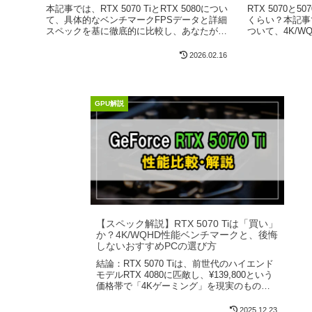
【GPU/NVIDIA】
【GPU/NVIDI
本記事では、RTX 5070 TiとRTX 5080につい
RTX 5070と
て、具体的なベンチマークFPSデータと詳細
くらい？本記事では
スペックを基に徹底的に比較し、あなたが求
ついて、4K/W
めるゲーミング体験や予算に最適なモデルは
クFPS数値と
どちらなのかを明確に解説します。
び方...
2026.02.16
GPU解説
【スペック解説】RTX 5070 Tiは「買い」
か？4K/WQHD性能ベンチマークと、後悔
しないおすすめPCの選び方
結論：RTX 5070 Tiは、前世代のハイエンド
モデルRTX 4080に匹敵し、¥139,800という
価格帯で「4Kゲーミング」を現実のものと
する、次世代GPUの決定版です。RTX 4070
Ti ...
2025.12.23