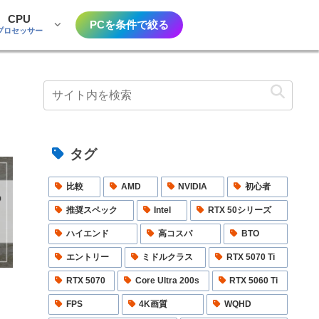
CPU
PCを条件で絞る
プロセッサー
タグ
比較
AMD
NVIDIA
初心者
推奨スペック
Intel
RTX 50シリーズ
ハイエンド
高コスパ
BTO
エントリー
ミドルクラス
RTX 5070 Ti
RTX 5070
Core Ultra 200s
RTX 5060 Ti
｜
べ
FPS
4K画質
WQHD