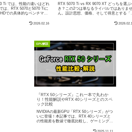
A】
5070 Ti では、性能の違いはどれ
RTX 5070 Ti vs RX 9070 XT どっちを選
、RTX 5070と5070 Tiに
き？この2つは単なるライバルではありま
QHDでの具体的なベンチマー
ん。設計思想、価格、そして得意とする「
、後悔しないおすすめPCの選
新の技術」において明確な違いがあり、あ
たの用途や予算...
2026.02.16
2026.02.
GPU解説
『RTX 50シリーズ』これ一本で丸わか
り！性能解説やRTX 40シリーズとのスペ
ック比較
NVIDIAの最新GPU「RTX 50シリーズ」がつ
いに登場！本記事では、RTX 40シリーズと
の性能差を数値で徹底比較し、ゲーミングや
クリエイティブ用途でどの程度の進化を遂げ
たのか詳しく解説します。...
2025.11.11