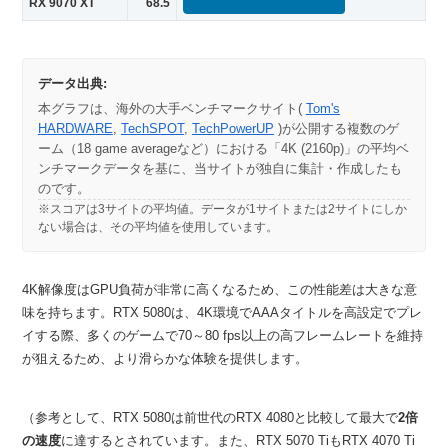
RX 9070 XT
68.5
データ出典:
本グラフは、海外の大手ベンチマークサイト(
Tom's
HARDWARE
,
TechSPOT
,
TechPowerUP
)が公開する複数のゲ
ーム（18 game averageなど）における「4K (2160p)」の平均ベ
ンチマークデータを基に、当サイトが独自に集計・作成したも
のです。
※スコアは3サイトの平均値。データが1サイトまたは2サイトにしか
ない場合は、その平均値を使用しています。
4K解像度はGPU負荷が非常に高くなるため、この性能差は大きな意
味を持ちます。RTX 5080は、4K環境でAAAタイトルを高設定でプレ
イする際、多くのゲームで70～80 fps以上の高フレームレートを維持
が狙えるため、より滑らかな体験を提供します。
（参考として、RTX 5080は前世代のRTX 4080と比較して最大で
2倍
の速度
に達するとされています。また、RTX 5070 TiもRTX 4070 Ti