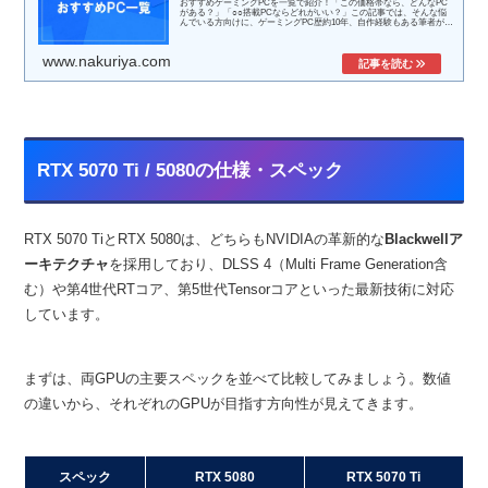
おすすめゲーミングPCを一覧で紹介！「この価格帯なら、どんなPC
がある？」「○○搭載PCならどれがいい？」この記事では、そんな悩
んでいる方向けに、ゲーミングPC歴約10年、自作経験もある筆者が考
える、...
www.nakuriya.com
RTX 5070 Ti / 5080の仕様・スペック
RTX 5070 TiとRTX 5080は、どちらもNVIDIAの革新的な
Blackwellア
ーキテクチャ
を採用しており、DLSS 4（Multi Frame Generation含
む）や第4世代RTコア、第5世代Tensorコアといった最新技術に対応
しています。
まずは、両GPUの主要スペックを並べて比較してみましょう。数値
の違いから、それぞれのGPUが目指す方向性が見えてきます。
スペック
RTX 5080
RTX 5070 Ti