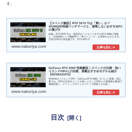
す。
【スペック解説】RTX 5070 Tiは「買い」か？
4K/WQHD性能ベンチマークと、後悔しないおすすめPC
の選び方
結論：RTX 5070 Tiは、前世代のハイエンドモデルRTX 4080に匹敵
し、¥139,800という価格帯で「4Kゲーミング」を現実のものとする、
次世代GPUの決定版です。RTX 4070 Ti ...
www.nakuriya.com
GeForce RTX 5080 性能解説｜スペックの仕様・他ハ
イエンドGPUとの比較、搭載おすすめモデルも紹介
【NVIDIA/GPU】
NVIDIAのハイエンドGPU『GeForce RTX 5080』がついに登場！本記
事では、GPUの注目ポイントや他ハイエンドGPUとの性能差を数値で
徹底比較し、ゲーミングやクリエイティブ用途でどの程...
www.nakuriya.com
目次