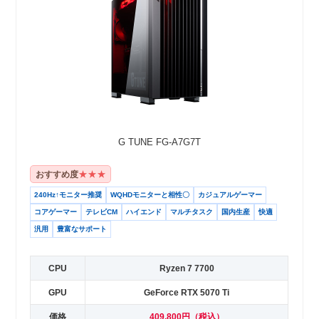
G TUNE FG-A7G7T
★★★
おすすめ度
240Hz↑モニター推奨
WQHDモニターと相性〇
カジュアルゲーマー
コアゲーマー
テレビCM
ハイエンド
マルチタスク
国内生産
快適
汎用
豊富なサポート
CPU
Ryzen 7 7700
GPU
GeForce RTX 5070 Ti
価格
409,800円（税込）