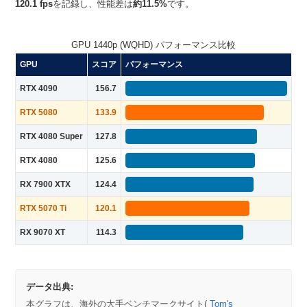
120.1 fps
を記録し、性能差は
約11.5%
です。
GPU 1440p (WQHD) パフォーマンス比較
GPU
スコア
パフォーマンス
RTX 4090
156.7
RTX 5080
133.9
RTX 4080 Super
127.8
RTX 4080
125.6
RX 7900 XTX
124.4
RTX 5070 Ti
120.1
RX 9070 XT
114.3
データ出典:
本グラフは、海外の大手ベンチマークサイト(
Tom's