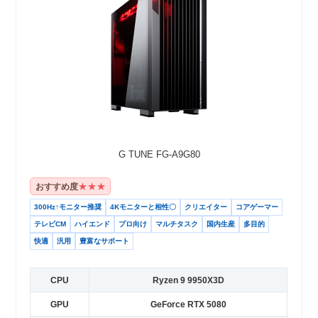
G TUNE FG-A9G80
★★★
おすすめ度
300Hz↑モニター推奨
4Kモニターと相性〇
クリエイター
コアゲーマー
テレビCM
ハイエンド
プロ向け
マルチタスク
国内生産
多目的
快適
汎用
豊富なサポート
CPU
Ryzen 9 9950X3D
GPU
GeForce RTX 5080