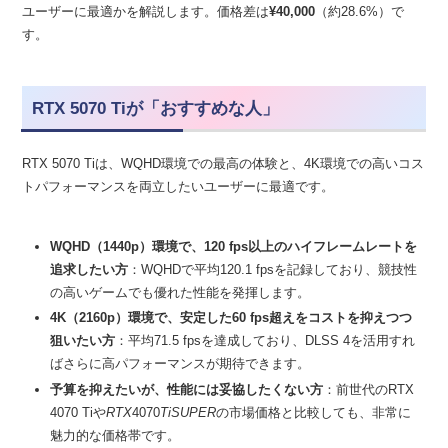
ユーザーに最適かを解説します。価格差は
¥40,000
（約28.6%）で
す。
RTX 5070 Tiが「おすすめな人」
RTX 5070 Tiは、WQHD環境での最高の体験と、4K環境での高いコス
トパフォーマンスを両立したいユーザーに最適です。
WQHD（1440p）環境で、120 fps以上のハイフレームレートを
追求したい方
：WQHDで平均120.1 fpsを記録しており、競技性
の高いゲームでも優れた性能を発揮します。
4K（2160p）環境で、安定した60 fps超えをコストを抑えつつ
狙いたい方
：平均71.5 fpsを達成しており、DLSS 4を活用すれ
ばさらに高パフォーマンスが期待できます。
予算を抑えたいが、性能には妥協したくない方
：前世代のRTX
4070 Tiや
RTX
4070
TiSUPER
の市場価格と比較しても、非常に
魅力的な価格帯です。