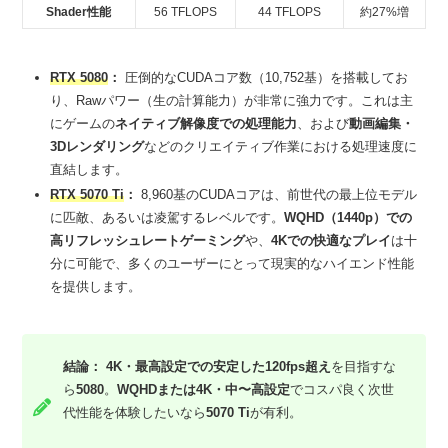
Shader性能
56 TFLOPS
44 TFLOPS
約27%増
RTX 5080
：
圧倒的なCUDAコア数（10,752基）を搭載してお
り、Rawパワー（生の計算能力）が非常に強力です。これは主
にゲームの
ネイティブ解像度での処理能力
、および
動画編集・
3Dレンダリング
などのクリエイティブ作業における処理速度に
直結します。
RTX 5070 Ti
：
8,960基のCUDAコアは、前世代の最上位モデル
に匹敵、あるいは凌駕するレベルです。
WQHD（1440p）での
高リフレッシュレートゲーミング
や、
4Kでの快適なプレイ
は十
分に可能で、多くのユーザーにとって現実的なハイエンド性能
を提供します。
結論：
4K・最高設定での安定した120fps超え
を目指すな
ら
5080
。
WQHDまたは4K・中〜高設定
でコスパ良く次世
代性能を体験したいなら
5070 Ti
が有利。