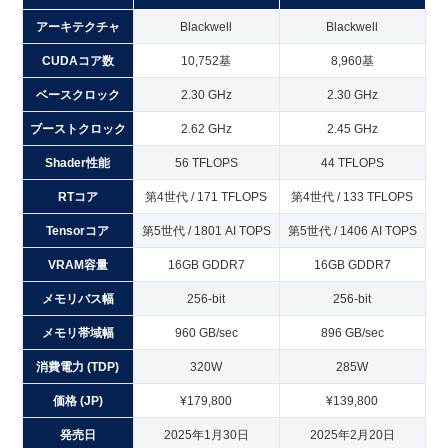
アーキテクチャ
Blackwell
Blackwell
CUDAコア数
10,752基
8,960基
ベースクロック
2.30 GHz
2.30 GHz
ブーストクロック
2.62 GHz
2.45 GHz
Shader性能
56 TFLOPS
44 TFLOPS
RTコア
第4世代 / 171 TFLOPS
第4世代 / 133 TFLOPS
Tensorコア
第5世代 / 1801 AI TOPS
第5世代 / 1406 AI TOPS
VRAM容量
16GB GDDR7
16GB GDDR7
メモリバス幅
256-bit
256-bit
メモリ帯域幅
960 GB/sec
896 GB/sec
消費電力 (TDP)
320W
285W
価格 (JP)
¥179,800
¥139,800
発売日
2025年1月30日
2025年2月20日