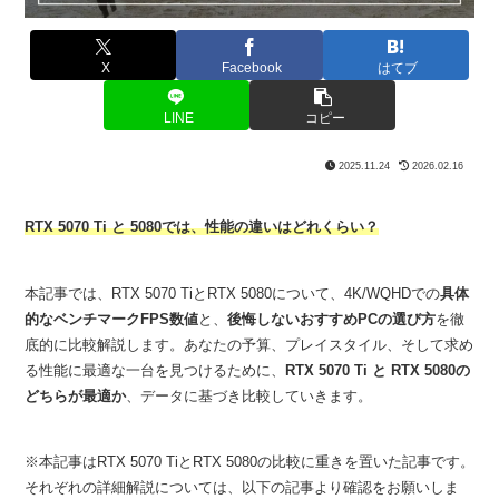
X
Facebook
はてブ
LINE
コピー
2025.11.24
2026.02.16
RTX 5070 Ti と 5080では、性能の違いはどれくらい？
本記事では、RTX 5070 TiとRTX 5080について、4K/WQHDでの
具体
的なベンチマークFPS数値
と、
後悔しないおすすめPCの選び方
を徹
底的に比較解説します。あなたの予算、プレイスタイル、そして求め
る性能に最適な一台を見つけるために、
RTX 5070 Ti と RTX 5080の
どちらが最適か
、データに基づき比較していきます。
※本記事はRTX 5070 TiとRTX 5080の比較に重きを置いた記事です。
それぞれの詳細解説については、以下の記事より確認をお願いしま