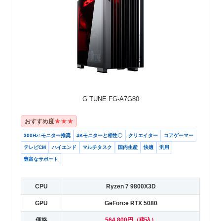
G TUNE FG-A7G80
★★★
おすすめ度
300Hz↑モニター推奨
4Kモニターと相性〇
クリエイター
コアゲーマー
テレビCM
ハイエンド
マルチタスク
国内生産
快適
汎用
豊富なサポート
CPU
Ryzen 7 9800X3D
GPU
GeForce RTX 5080
価格
564,800円（税込）