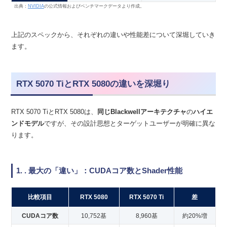
出典：
NVIDIA
の公式情報およびベンチマークデータより作成。
上記のスペックから、それぞれの違いや性能差について深堀していき
ます。
RTX 5070 TiとRTX 5080の違いを深堀り
RTX 5070 TiとRTX 5080は、
同じBlackwellアーキテクチャ
の
ハイエ
ンドモデル
ですが、その設計思想とターゲットユーザーが明確に異な
ります。
1. . 最大の「違い」：CUDAコア数とShader性能
比較項目
RTX 5080
RTX 5070 Ti
差
CUDAコア数
10,752基
8,960基
約20%増