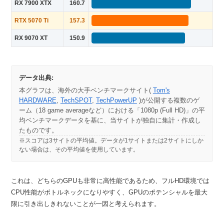
RX 7900 XTX
160.7
RTX 5070 Ti
157.3
RX 9070 XT
150.9
データ出典:
本グラフは、海外の大手ベンチマークサイト(
Tom's
HARDWARE
,
TechSPOT
,
TechPowerUP
)が公開する複数のゲ
ーム（18 game averageなど）における「1080p (Full HD)」の平
均ベンチマークデータを基に、当サイトが独自に集計・作成し
たものです。
※スコアは3サイトの平均値。データが1サイトまたは2サイトにしか
ない場合は、その平均値を使用しています。
これは、どちらのGPUも非常に高性能であるため、フルHD環境では
CPU性能がボトルネックになりやすく、GPUのポテンシャルを最大
限に引き出しきれないことが一因と考えられます。