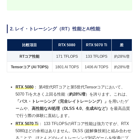
2. レイ・トレーシング（RT）性能とAI性能
比較項目
RTX 5080
RTX 5070 Ti
差
RTコア性能
171 TFLOPS
133 TFLOPS
約28%増
Tensorコア (AI TOPS)
1801 AI TOPS
1406 AI TOPS
約28%増
RTX 5080
： 第4世代RTコアと第5世代Tensorコアにおいて、
5070 Tiを大きく上回る性能（
約28%増
）を誇ります。これは、
「パス・トレーシング（完全レイトレーシング）」
を用いたゲ
ームや、
高性能なAI処理（DLSS 4.0、生成AIなど）
を最高品質
で行う際の体験に直結します。
RTX 5070 Ti
： 133 TFLOPSのRTコア性能は強力ですが、RTX
5080ほどの余裕はありません。DLSS (超解像技術)と組み合わせ
ることで、ほとんどのレイトレーシング対応ゲームを快適にプ