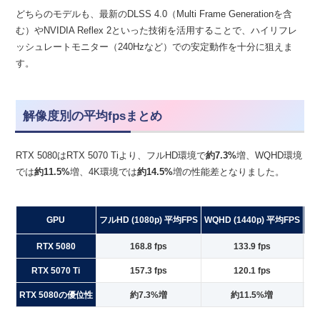
どちらのモデルも、最新のDLSS 4.0（Multi Frame Generationを含
む）やNVIDIA Reflex 2といった技術を活用することで、ハイリフレ
ッシュレートモニター（240Hzなど）での安定動作を十分に狙えま
す。
解像度別の平均fpsまとめ
RTX 5080はRTX 5070 Tiより、フルHD環境で
約7.3%
増、WQHD環境
では
約11.5%
増、4K環境では
約14.5%
増の性能差となりました。
GPU
フルHD (1080p) 平均FPS
WQHD (1440p) 平均FPS
4K
RTX 5080
168.8 fps
133.9 fps
RTX 5070 Ti
157.3 fps
120.1 fps
RTX 5080の優位性
約7.3%増
約11.5%増