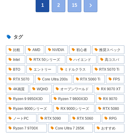
次
1
2
15
へ
タグ
比較
AMD
NVIDIA
初心者
推奨スペック
Intel
RTX 50シリーズ
ハイエンド
高コスパ
BTO
エントリー
ミドルクラス
RTX 5070 Ti
RTX 5070
Core Ultra 200s
RTX 5060 Ti
FPS
4K画質
WQHD
オープンワールド
RX 9070 XT
Ryzen 9 9950X3D
Ryzen 7 9800X3D
RX 9070
Ryzen 9000シリーズ
RX 9000シリーズ
RTX 5080
ノートPC
RTX 5090
RTX 5060
RPG
Ryzen 7 9700X
Core Ultra 7 265K
おすすめ