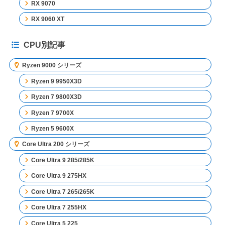
RX 9070
RX 9060 XT
CPU別記事
Ryzen 9000 シリーズ
Ryzen 9 9950X3D
Ryzen 7 9800X3D
Ryzen 7 9700X
Ryzen 5 9600X
Core Ultra 200 シリーズ
Core Ultra 9 285/285K
Core Ultra 9 275HX
Core Ultra 7 265/265K
Core Ultra 7 255HX
Core Ultra 5 225