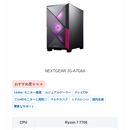
NEXTGEAR JG-A7G6A
★★★
おすすめ度
144Hz↑モニター推奨
カジュアルゲーマー
テレビCM
フルHDモニターと相性〇
マルチタスク
ミドルレンジ
国内生産
豊富なサポート
CPU
Ryzen 7 7700