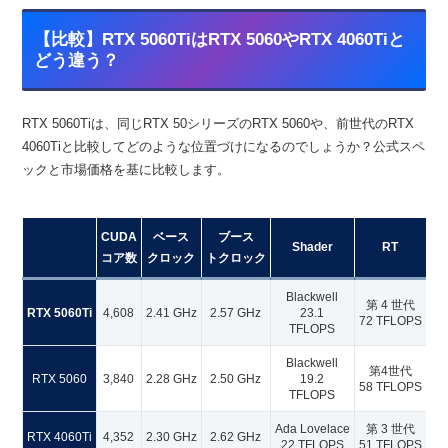
【比較】RTX 5060TiはRTX 5060やRTX 4060Tiと
どう違う？
RTX 5060Tiは、同じRTX 50シリーズのRTX 5060や、前世代のRTX
4060Tiと比較してどのような位置づけになるのでしょうか？公式スペ
ックと市場価格を基に比較します。
CUDA
ベース
ブース
Shader
RT
コア数
クロック
トクロック
Blackwell
第 4 世代
RTX 5060Ti
4,608
2.41 GHz
2.57 GHz
23.1
72 TFLOPS
75
TFLOPS
Blackwell
第4世代
RTX 5060
3,840
2.28 GHz
2.50 GHz
19.2
58 TFLOPS
61
TFLOPS
Ada Lovelace
第 3 世代
RTX 4060Ti
4,352
2.30 GHz
2.62 GHz
22 TFLOPS
51 TFLOPS
35