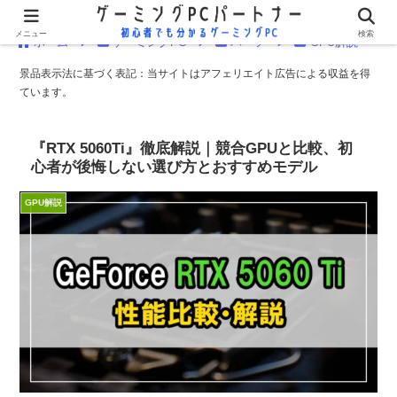
メニュー
検索
ホーム
ゲーミングPC
パーツ
GPU解説
景品表示法に基づく表記：当サイトはアフェリエイト広告による収益を得
ています。
『RTX 5060Ti』徹底解説｜競合GPUと比較、初
心者が後悔しない選び方とおすすめモデル
GPU解説