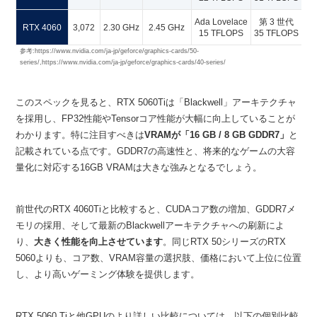
Ada Lovelace
第 3 世代
RTX 4060
3,072
2.30 GHz
2.45 GHz
15 TFLOPS
35 TFLOPS
24
参考:https://www.nvidia.com/ja-jp/geforce/graphics-cards/50-
series/,https://www.nvidia.com/ja-jp/geforce/graphics-cards/40-series/
このスペックを見ると、RTX 5060Tiは「Blackwell」アーキテクチャ
を採用し、FP32性能やTensorコア性能が大幅に向上していることが
わかります。特に注目すべきは
VRAMが「16 GB / 8 GB GDDR7」
と
記載されている点です。GDDR7の高速性と、将来的なゲームの大容
量化に対応する16GB VRAMは大きな強みとなるでしょう。
前世代のRTX 4060Tiと比較すると、CUDAコア数の増加、GDDR7メ
モリの採用、そして最新のBlackwellアーキテクチャへの刷新によ
り、
大きく性能を向上させています
。同じRTX 50シリーズのRTX
5060よりも、コア数、VRAM容量の選択肢、価格において上位に位置
し、より高いゲーミング体験を提供します。
RTX 5060 Tiと他GPUのより詳しい比較については、以下の個別比較