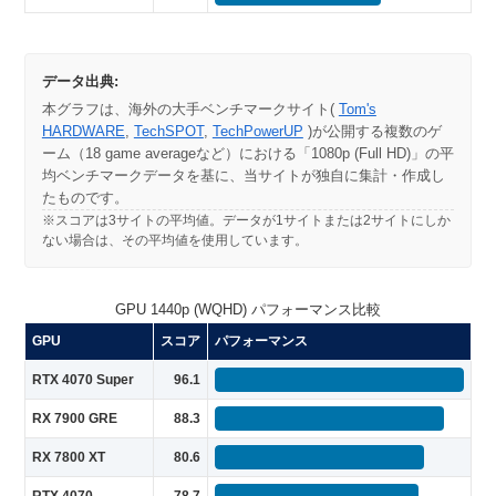
データ出典:
本グラフは、海外の大手ベンチマークサイト(
Tom's
HARDWARE
,
TechSPOT
,
TechPowerUP
)が公開する複数のゲ
ーム（18 game averageなど）における「1080p (Full HD)」の平
均ベンチマークデータを基に、当サイトが独自に集計・作成し
たものです。
※スコアは3サイトの平均値。データが1サイトまたは2サイトにしか
ない場合は、その平均値を使用しています。
GPU 1440p (WQHD) パフォーマンス比較
GPU
スコア
パフォーマンス
RTX 4070 Super
96.1
RX 7900 GRE
88.3
RX 7800 XT
80.6