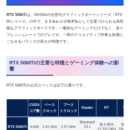
RTX 5060Ti
は、NVIDIAの次世代グラフィックボードシリーズ「RTX
50シリーズ」の中で、
ミドルレンジモデル
として位置づけられる高性
能なグラフィックボードです。一般的なゲーミングだけでなく、高リ
フレッシュレートでのプレイや、一部のクリエイティブ作業も快適に
こなせるバランスの良さが特徴です。
RTX 5060Tiの主要な特徴とゲーミング体験への影
響
RTX 5060Tiの公式スペックは以下の通りです。
CUDA
ベース
ブース
Shader
RT
Ten
コア数
クロック
トクロック
Blackwell
第 4 世代
第 5
RTX 5060Ti
4,608
2.41 GHz
2.57 GHz
23.1
72 TFLOPS
759 AI