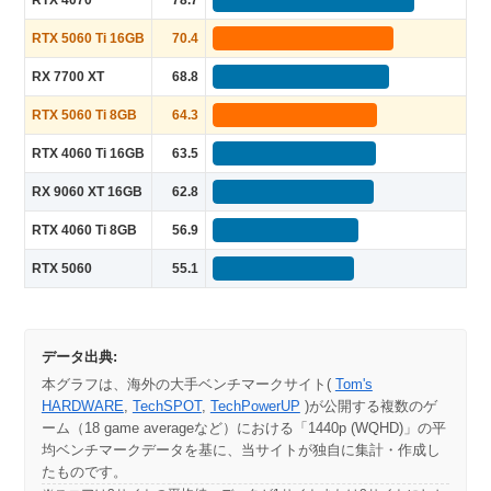
RTX 4070
78.7
RTX 5060 Ti 16GB
70.4
RX 7700 XT
68.8
RTX 5060 Ti 8GB
64.3
RTX 4060 Ti 16GB
63.5
RX 9060 XT 16GB
62.8
RTX 4060 Ti 8GB
56.9
RTX 5060
55.1
データ出典:
本グラフは、海外の大手ベンチマークサイト(
Tom's
HARDWARE
,
TechSPOT
,
TechPowerUP
)が公開する複数のゲ
ーム（18 game averageなど）における「1440p (WQHD)」の平
均ベンチマークデータを基に、当サイトが独自に集計・作成し
たものです。