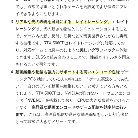
でも、通常では重いとされるゲームを高設定でより快適にプレ
イできるようになります。
リアルな光の表現を可能にする「レイトレーシング」
：
レイト
レーシング
は、光の動きを物理的にシミュレーションすること
で、ゲーム内の影、反射、屈折などを現実世界さながらに再現
する技術です。RTX 5060Tiはレイトレーシングに対応してお
り、対応ゲームでは息をのむような
美しいグラフィック
を体験
できます。DLSSと組み合わせることで、性能とリアルさを両立
させることが可能です。
動画編集や配信も強力にサポートする高いエンコード性能
ゲー
ミングPCを検討している方の中には、「ゲーム実況をしてみた
い」「自分のプレイ動画を編集したい」と考えている方もいる
でしょう。RTX 5060Tiは、NVIDIAの強力なハードウェアエンコ
ーダ
「NVENC」
を搭載しており、CPUに大きな負荷をかけるこ
となく、
高品質な動画エンコードやゲーム配信を効率的に行え
ます。
これは、高画質配信や迅速な動画編集をしたい初心者に
とって非常に大きなメリットです。