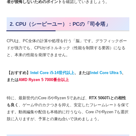
者が後悔しないためのポイント
を確認していきましょう。
2. CPU（シーピーユー）：PCの「司令塔」
CPUは、PC全体の計算や処理を行う「脳」です。グラフィックボー
ドが強力でも、CPUがボトルネック（性能を制限する要因）になる
と、本来の性能を発揮できません。
【おすすめ】
Intel Core i5-14世代以上
、または
Intel Core Ultra 5
、
または
AMD Ryzen 5 7000番台以上
特に、最新世代のCore i5やRyzen 5であれば、
RTX 5060Tiとの相性
も良く
、ゲーム中のカクつきを抑え、安定したフレームレートを保て
ます。動画編集や配信も本格的に行うなら、Core i7やRyzen 7も選択
肢に入りますが、予算との兼ね合いで決めましょう。