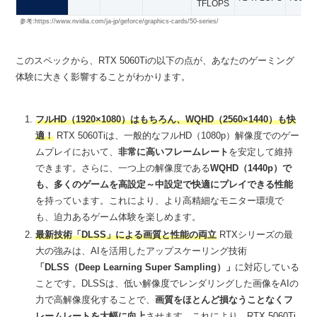
TFLOPS
参考:https://www.nvidia.com/ja-jp/geforce/graphics-cards/50-series/
このスペックから、RTX 5060Tiの以下の点が、あなたのゲーミング
体験に大きく影響することがわかります。
フルHD（1920×1080）はもちろん、WQHD（2560×1440）も快
適！
RTX 5060Tiは、一般的なフルHD（1080p）解像度でのゲー
ムプレイにおいて、
非常に高いフレームレート
を安定して維持
できます。さらに、一つ上の解像度である
WQHD（1440p）で
も、多くのゲームを高設定～中設定で快適にプレイできる性能
を持っています。これにより、より高精細なモニター環境で
も、迫力あるゲーム体験を楽しめます。
最新技術「DLSS」による画質と性能の両立
RTXシリーズの最
大の強みは、AIを活用したアップスケーリング技術
「DLSS（Deep Learning Super Sampling）」
に対応している
ことです。DLSSは、低い解像度でレンダリングした画像をAIの
力で高解像度化することで、
画質をほとんど損なうことなくフ
レームレートを大幅に向上
させます。これにより、RTX 5060Ti