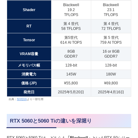
Blackwell
Blackwell
Shader
19.2
23.1
TFLOPS
TFLOPS
第 4 世代
第 4 世代
RT
58 TFLOPS
72 TFLOPS
第5世代
第 5 世代
Tensor
614 AI TOPS
759 AI TOPS
8GB
16 or 8GB
VRAM容量
GDDR7
GDDR7
メモリバス幅
128-bit
128-bit
消費電力
145W
180W
価格 (JP)
¥55,800
¥69,800
発売日
2025年5月20日
2025年4月16日
出典：
NVIDIA
より一部引用
RTX 5060と5060 Tiの違いを深堀り
RTX 5060と5060 Tiは、どちらも
「Blackwell」
というRTX 50シリー