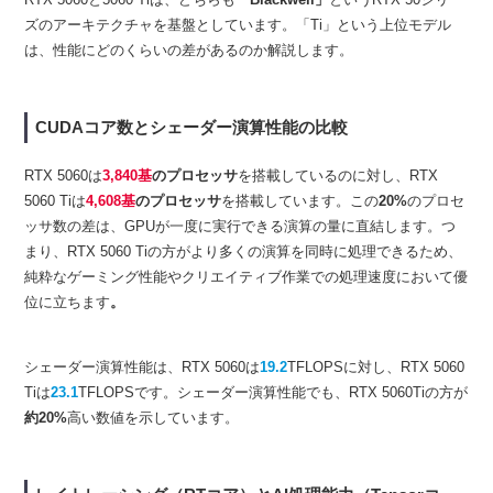
ズのアーキテクチャを基盤としています。「Ti」という上位モデル
は、性能にどのくらいの差があるのか解説します。
CUDAコア数とシェーダー演算性能の比較
RTX 5060は
3,840基
のプロセッサ
を搭載しているのに対し、RTX
5060 Tiは
4,608基
のプロセッサ
を搭載しています。この
20%
のプロセ
ッサ数の差は、GPUが一度に実行できる演算の量に直結します。つ
まり、RTX 5060 Tiの方がより多くの演算を同時に処理できるため、
純粋なゲーミング性能やクリエイティブ作業での処理速度において優
位に立ちます
。
シェーダー演算性能は、RTX 5060は
19.2
TFLOPSに対し、RTX 5060
Tiは
23.1
TFLOPSです。シェーダー演算性能でも、RTX 5060Tiの方が
約20%
高い数値を示しています。