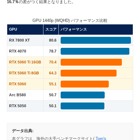
16.7％
の差がつく結果となりました。
GPU 1440p (WQHD) パフォーマンス比較
GPU
スコア
パフォーマンス
RX 7800 XT
80.6
RTX 4070
78.7
RTX 5060 Ti 16GB
70.4
RTX 5060 Ti 8GB
64.3
RTX 5060
55.1
Arc B580
50.7
RTX 5050
50.1
データ出典:
本グラフは、海外の大手ベンチマークサイト(
Tom's