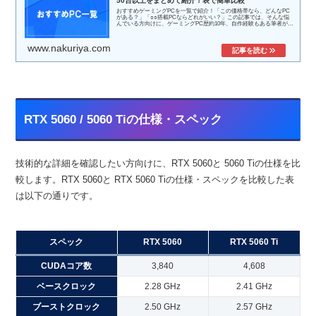
50台以上をまとめて紹介！表で簡単比較
おすすめゲーミングPCを一覧で紹介！「この価格帯なら、どんなPC
がある？」「○○搭載PCならどれがいい？」この記事では、そんな悩
んでいる方向けに、ゲーミングPC歴約10年、自作経験もある筆者が考
える、...
www.nakuriya.com
RTX 5060 / 5060 Tiの仕様・スペック
技術的な詳細を確認したい方向けに、RTX 5060と 5060 Tiの仕様を比
較します。RTX 5060と RTX 5060 Tiの仕様・スペックを比較した表
は以下の通りです。
スペック
RTX 5060
RTX 5060 Ti
CUDAコア数
3,840
4,608
ベースクロック
2.28 GHz
2.41 GHz
ブーストクロック
2.50 GHz
2.57 GHz