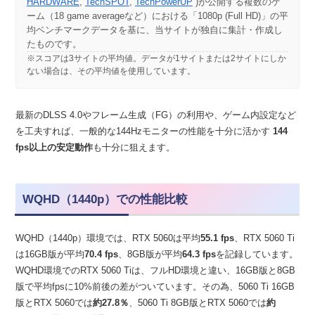
HARDWARE
,
TechSPOT
,
TechPowerUP
)が公開する複数のゲ
ーム（18 game averageなど）における「1080p (Full HD)」の平
均ベンチマークデータを基に、当サイトが独自に集計・作成し
たものです。
※スコアは3サイトの平均値。データが1サイトまたは2サイトにしか
ない場合は、その平均値を使用しています。
最新のDLSS 4.0やフレーム生成（FG）の利用や、ゲーム内設定など
を工夫すれば、一般的な144Hzモニターの性能を十分に活かす
144
fps以上の安定動作
も十分に狙えます。
WQHD（1440p）での性能比較
WQHD（1440p）環境では、RTX 5060は平均
55.1 fps
、RTX 5060 Ti
は16GB版が平均
70.4 fps
、8GB版が平均
64.3 fps
を記録しています。
WQHD環境でのRTX 5060 Tiは、フルHD環境と違い、16GB版と8GB
版で平均fpsに10%前後の差がついています。その為、5060 Ti 16GB
版とRTX 5060では
約27.8％
、5060 Ti 8GB版とRTX 5060では
約