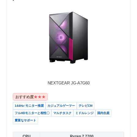
NEXTGEAR JG-A7G60
★★★
おすすめ度
144Hz↑モニター推奨
カジュアルゲーマー
テレビCM
フルHDモニターと相性〇
マルチタスク
ミドルレンジ
国内生産
豊富なサポート
CPU
Ryzen 7 7700