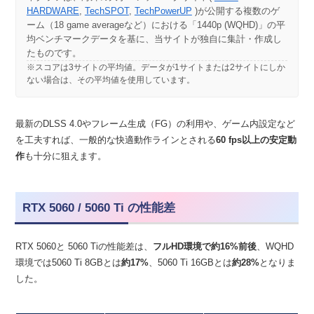
HARDWARE
,
TechSPOT
,
TechPowerUP
)が公開する複数のゲ
ーム（18 game averageなど）における「1440p (WQHD)」の平
均ベンチマークデータを基に、当サイトが独自に集計・作成し
たものです。
※スコアは3サイトの平均値。データが1サイトまたは2サイトにしか
ない場合は、その平均値を使用しています。
最新のDLSS 4.0やフレーム生成（FG）の利用や、ゲーム内設定など
を工夫すれば、一般的な快適動作ラインとされる
60 fps以上の安定動
作
も十分に狙えます。
RTX 5060 / 5060 Ti の性能差
RTX 5060と 5060 Tiの性能差は、
フルHD環境で約16%前後
、WQHD
環境では5060 Ti 8GBとは
約17%
、5060 Ti 16GBとは
約28%
となりま
した。