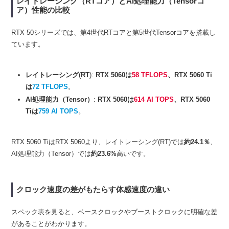
レイトレーシング（RTコア）と
AI処理能力（Tensorコ
ア）
性能の比較
RTX 50シリーズでは、第4世代RTコアと第5世代Tensorコアを搭載し
ています。
レイトレーシング
(
RT
):
RTX 5060は
58 TFLOPS
、RTX 5060 Ti
は
72 TFLOPS
。
AI処理能力（Tensor）
:
RTX 5060は
614 AI TOPS
、RTX 5060
Tiは
759 AI TOPS
。
RTX 5060 TiはRTX 5060より、レイトレーシング(RT)では
約24.1％
、
AI処理能力（Tensor）では
約23.6%
高いです。
クロック速度の差がもたらす体感速度の違い
スペック表を見ると、ベースクロックやブーストクロックに明確な差
があることがわかります。