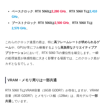
ベースクロック
:
RTX 5060は
2,280 GH
z
、
RTX 5060 Tiは
2,410
GHz
。
ブーストクロック
:
RTX 5060は
2,500 GHz
、
RTX 5060 Tiは
2,570 GHz
。
これらのクロック速度の差は、特に
高フレームレートが求められるゲ
ーム
や、GPUが常にフル稼働するような
高負荷なクリエイティブア
プリケーション
において、RTX 5060 Tiの優位性を確立します。一瞬
の処理速度が体感性能に大きく影響する場面では、このクロック差が
カギとなるでしょう。
VRAM・メモリ周りは一部共通
RTX 5060 TiはVRAM容量（16GB GDDR7）が存在しますが、VRAM
容量（8GB GDDR7）とメモリバス幅（128bit）は、両モデルで
一部
共通
しています。