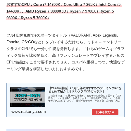
おすすめCPU：
Core i7-14700K
/
Core Ultra 7 265K
/
Intel Core i5-
14400K /
、AMD Ryzen 7 9800X3D / Ryzen 7 9700X
/ Ryzen 5
9600X / Ryzen 5 7600X /
フルHD解像度でeスポーツタイトル（VALORANT, Apex Legends,
Fortnite, CS:GOなど）をプレイするだけなら、ミドル～エントリー
クラスのCPUでも十分な性能を発揮します。これらのゲームはグラフ
ィック負荷が比較的低く、高リフレッシュレートでプレイするための
CPU性能はそこまで要求されません。コスパを重視しつつ、快適なゲ
ーミング環境を構築したい方におすすめです。
【2026年最新】20万円台のおすすめのゲーミングPCを
まとめて紹介【ミドルクラス/30万円以下】
この記事では、PC歴10年の筆者が、初心者でも安心して選べる「20万
円台のコスパ最強PC」を紹介します。「高性能PCが欲しい、でも高
すぎるPCはちょっと..」「種類が多すぎて、どれを選べば後悔しない
の...
www.nakuriya.com