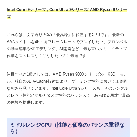
Intel Core i9シリーズ ,
Core
U
l
t
r
a
9シリーズ
/ AMD Ryzen 9シリー
ズ
これらは、文字通りPCの「最高峰」に位置するCPUです。最新の
AAAタイトルを4K・高フレームレートでプレイしたい、プロレベル
の動画編集や3Dモデリング、AI開発など、最も重いクリエイティブ
作業をストレスなくこなしたい方に最適です。
注目すべき1種としては、AMD Ryzen 9000シリーズの「X3D」モデ
ル。独自の3D V-Cache技術により、ゲーミング性能において圧倒的
な強さを見せています。Intel Core Ultra 9シリーズも、そのシングル
スレッド性能とマルチタスク性能のバランスで、あらゆる用途で最高
の体験を提供します。
ミドルレンジCPU（性能と価格のバランス重視な
ら）