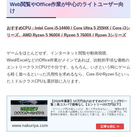
Web閲覧やOffice作業が中心のライトユーザー向
け
おすすめCPU：Intel Core i5-14400 /
Core Ultra 5 255HX /
Core i3シ
リーズ、AMD Ryzen 5 9600X /
Ryzen 5 7600X /
Ryzen 3シリーズ
ゲームをほとんどせず、インターネット閲覧や動画視聴、
Word/ExcelなどのOffice作業がメインであれば、比較的手頃な価格の
エントリークラスCPUで十分です。もちろん、いざという時にゲーム
も軽く遊べるといった汎用性を求めるなら、Core i5やRyzen 5といっ
たミドルクラスCPUも選択肢に入ります。
【2026年最新】10万円台のおすすめのゲーミングPC一
覧｜高コスパで後悔なし【エントリー/20万円以下】
「ゲーミングPCが欲しいけど、高くて手が出せない…」「種類が多す
ぎて、どれを選べば後悔しないのか分からない…」この記事では、PC
歴10年の筆者が、初心者でも安心して選べる、安くて性能も十分なPC
を徹底...
www.nakuriya.com