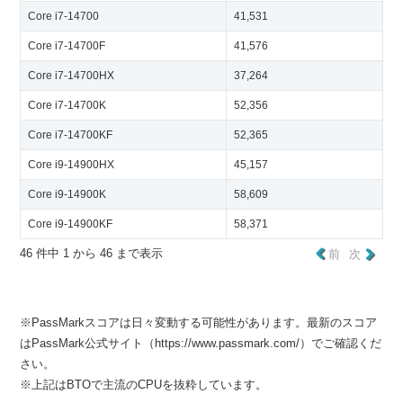
Core i7-14700
41,531
Core i7-14700F
41,576
Core i7-14700HX
37,264
Core i7-14700K
52,356
Core i7-14700KF
52,365
Core i9-14900HX
45,157
Core i9-14900K
58,609
Core i9-14900KF
58,371
46 件中 1 から 46 まで表示
前
次
※PassMarkスコアは日々変動する可能性があります。最新のスコア
はPassMark公式サイト（https://www.passmark.com/）でご確認くだ
さい。
※上記はBTOで主流のCPUを抜粋しています。