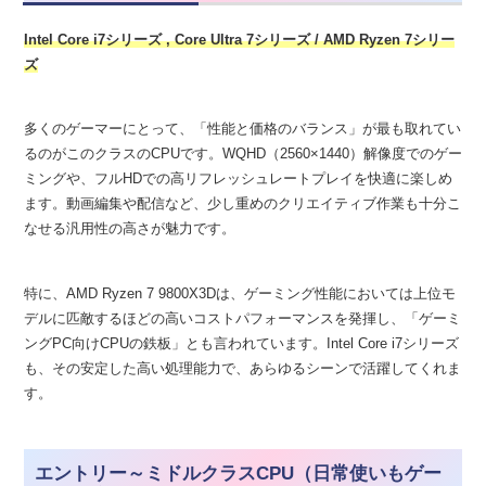
Intel Core i7シリーズ
,
Core Ultra
7
シリーズ
/ AMD Ryzen 7シリー
ズ
多くのゲーマーにとって、「性能と価格のバランス」が最も取れてい
るのがこのクラスのCPUです。WQHD（2560×1440）解像度でのゲー
ミングや、フルHDでの高リフレッシュレートプレイを快適に楽しめ
ます。動画編集や配信など、少し重めのクリエイティブ作業も十分こ
なせる汎用性の高さが魅力です。
特に、AMD Ryzen 7 9800X3Dは、ゲーミング性能においては上位モ
デルに匹敵するほどの高いコストパフォーマンスを発揮し、「ゲーミ
ングPC向けCPUの鉄板」とも言われています。Intel Core i7シリーズ
も、その安定した高い処理能力で、あらゆるシーンで活躍してくれま
す。
エントリー～ミドルクラスCPU（日常使いもゲー