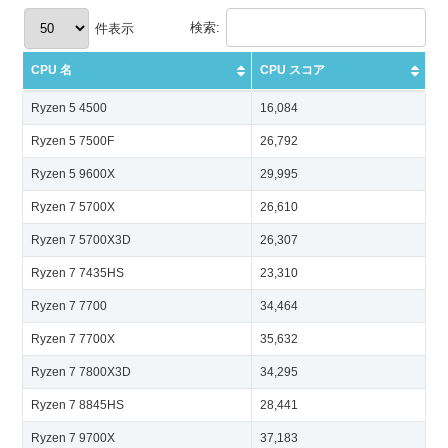
検索:
件表示
CPU 名
CPU スコア
CPU 名
CPU スコア
Ryzen 5 4500
16,084
Ryzen 5 7500F
26,792
Ryzen 5 9600X
29,995
Ryzen 7 5700X
26,610
Ryzen 7 5700X3D
26,307
Ryzen 7 7435HS
23,310
Ryzen 7 7700
34,464
Ryzen 7 7700X
35,632
Ryzen 7 7800X3D
34,295
Ryzen 7 8845HS
28,441
Ryzen 7 9700X
37,183