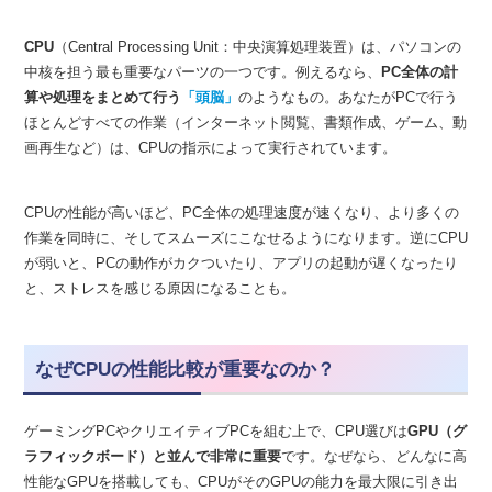
CPU
（Central Processing Unit：中央演算処理装置）は、パソコンの
中核を担う最も重要なパーツの一つです。例えるなら、
PC全体の計
算や処理をまとめて行う
「頭脳」
のようなもの。あなたがPCで行う
ほとんどすべての作業（インターネット閲覧、書類作成、ゲーム、動
画再生など）は、CPUの指示によって実行されています。
CPUの性能が高いほど、PC全体の処理速度が速くなり、より多くの
作業を同時に、そしてスムーズにこなせるようになります。逆にCPU
が弱いと、PCの動作がカクついたり、アプリの起動が遅くなったり
と、ストレスを感じる原因になることも。
なぜCPUの性能比較が重要なのか？
ゲーミングPCやクリエイティブPCを組む上で、CPU選びは
GPU（グ
ラフィックボード）と並んで非常に重要
です。なぜなら、どんなに高
性能なGPUを搭載しても、CPUがそのGPUの能力を最大限に引き出