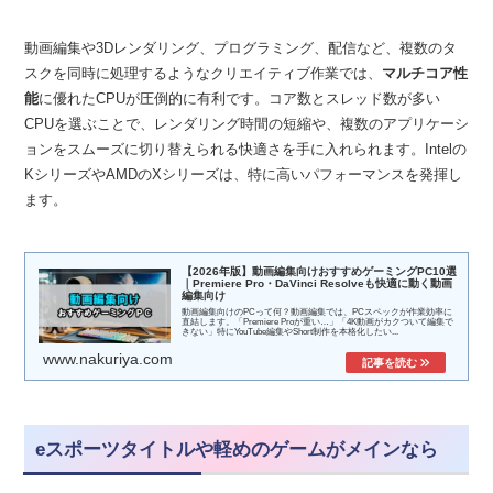
動画編集や3Dレンダリング、プログラミング、配信など、複数のタ
スクを同時に処理するようなクリエイティブ作業では、
マルチコア性
能
に優れたCPUが圧倒的に有利です。コア数とスレッド数が多い
CPUを選ぶことで、レンダリング時間の短縮や、複数のアプリケーシ
ョンをスムーズに切り替えられる快適さを手に入れられます。Intelの
KシリーズやAMDのXシリーズは、特に高いパフォーマンスを発揮し
ます。
【2026年版】動画編集向けおすすめゲーミングPC10選
｜Premiere Pro・DaVinci Resolveも快適に動く動画
編集向け
動画編集向けのPCって何？動画編集では、PCスペックが作業効率に
直結します。「Premiere Proが重い…」「4K動画がカクついて編集で
きない」特にYouTube編集やShort制作を本格化したい...
www.nakuriya.com
eスポーツタイトルや軽めのゲームがメインなら