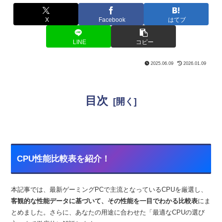
X
Facebook
はてブ
LINE
コピー
2025.06.09
2026.01.09
目次
CPU性能比較表を紹介！
本記事では、最新ゲーミングPCで主流となっているCPUを厳選し、
客観的な性能データ
に基づいて、その性能を一目でわかる
比較表
にま
とめました。さらに、あなたの用途に合わせた「最適なCPUの選び