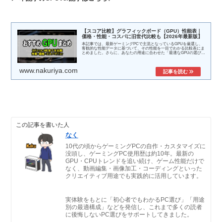
【スコア比較】グラフィックボード（GPU）性能表｜
価格・性能・コスパに旧世代比較も【2026年最新版】
本記事では、最新ゲーミングPCで主流となっているGPUを厳選し、
客観的な性能データに基づいて、その性能を一目でわかる比較表にま
とめました。さらに、あなたの用途に合わせた「最適なGPUの選び
方」まで徹底...
www.nakuriya.com
この記事を書いた人
なく
10代の頃からゲーミングPCの自作・カスタマイズに
没頭し、ゲーミングPC使用歴は約10年。最新の
GPU・CPUトレンドを追い続け、ゲーム性能だけで
なく、動画編集・画像加工・コーディングといった
クリエイティブ用途でも実践的に活用しています。
実体験をもとに「初心者でもわかるPC選び」「用途
別の最適構成」などを発信し、これまで多くの読者
に後悔しないPC選びをサポートしてきました。