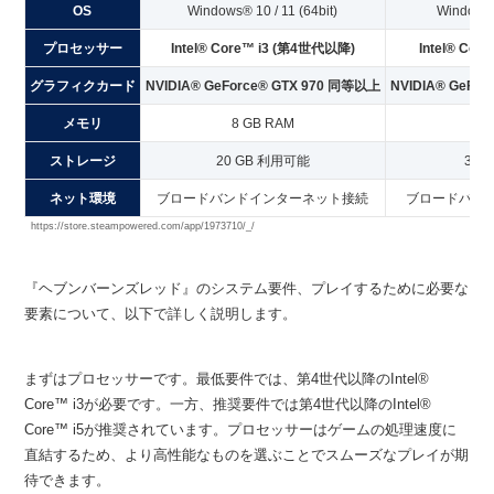
OS
Windows® 10 / 11 (64bit)
Windows® 
プロセッサー
Intel® Core™ i3 (第4世代以降)
Intel® Co
グラフィクカード
NVIDIA® GeForce® GTX 970 同等以上
NVIDIA® GeFo
メモリ
8 GB RAM
8
ストレージ
20 GB 利用可能
30 
ネット環境
ブロードバンドインターネット接続
ブロードバン
https://store.steampowered.com/app/1973710/_/
『ヘブンバーンズレッド』のシステム要件、プレイするために必要な
要素について、以下で詳しく説明します。
まずはプロセッサーです。最低要件では、第4世代以降のIntel®
Core™ i3が必要です。一方、推奨要件では第4世代以降のIntel®
Core™ i5が推奨されています。プロセッサーはゲームの処理速度に
直結するため、より高性能なものを選ぶことでスムーズなプレイが期
待できます。