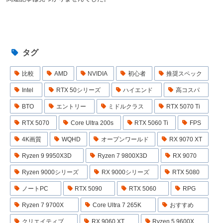
タグ
比較
AMD
NVIDIA
初心者
推奨スペック
Intel
RTX 50シリーズ
ハイエンド
高コスパ
BTO
エントリー
ミドルクラス
RTX 5070 Ti
RTX 5070
Core Ultra 200s
RTX 5060 Ti
FPS
4K画質
WQHD
オープンワールド
RX 9070 XT
Ryzen 9 9950X3D
Ryzen 7 9800X3D
RX 9070
Ryzen 9000シリーズ
RX 9000シリーズ
RTX 5080
ノートPC
RTX 5090
RTX 5060
RPG
Ryzen 7 9700X
Core Ultra 7 265K
おすすめ
クリエイティブ
RX 9060 XT
Ryzen 5 9600X