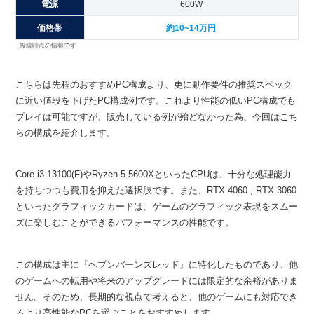
電源
600W
価格帯
約10
~14万円
投稿時点の情報です
こちらは先程のおすすめPC構成より、更に動作要件の推奨スペック
に近い値段を下げたPC構成例です。これより性能の低いPC構成でも
プレイは可能ですが、販売している例が殆どなかった為、今回はこち
らの構成を紹介します。
Core i3-13100(F)やRyzen 5 5600XといったCPUは、十分な処理能力
を持ちつつも費用を抑えた選択肢です。また、RTX 4060 , RTX 3060
といったグラフィックカードは、ゲームのグラフィック表現をスムー
ズに楽しむことができるパフォーマンスの性能です。
この構成は主に『ヘブンバーンズレッド』に特化したものであり、他
のゲームへの転用や将来のアップグレードには限定的な余裕がありま
せん。そのため、長期的な視点で考えると、他のゲームにも対応でき
るより高性能なPCを選ぶことをおすすめします。